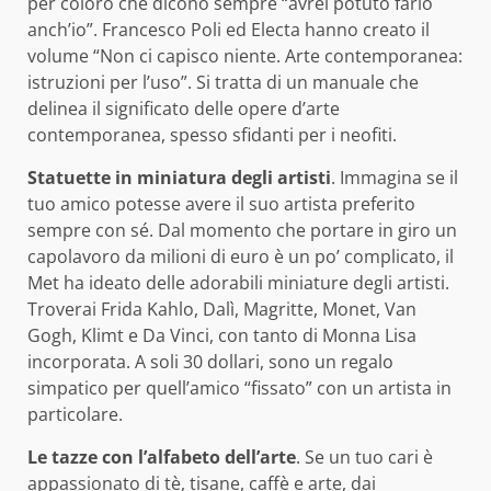
per coloro che dicono sempre “avrei potuto farlo
anch’io”. Francesco Poli ed Electa hanno creato il
volume “Non ci capisco niente. Arte contemporanea:
istruzioni per l’uso”. Si tratta di un manuale che
delinea il significato delle opere d’arte
contemporanea, spesso sfidanti per i neofiti.
Statuette in miniatura degli artisti
. Immagina se il
tuo amico potesse avere il suo artista preferito
sempre con sé. Dal momento che portare in giro un
capolavoro da milioni di euro è un po’ complicato, il
Met ha ideato delle adorabili miniature degli artisti.
Troverai Frida Kahlo, Dalì, Magritte, Monet, Van
Gogh, Klimt e Da Vinci, con tanto di Monna Lisa
incorporata. A soli 30 dollari, sono un regalo
simpatico per quell’amico “fissato” con un artista in
particolare.
Le tazze con l’alfabeto dell’arte
. Se un tuo cari è
appassionato di tè, tisane, caffè e arte, dai