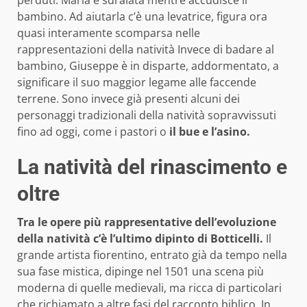
perduti. Maria è sdraiata mentre accudisce il
bambino. Ad aiutarla c’è una levatrice, figura ora
quasi interamente scomparsa nelle
rappresentazioni della natività Invece di badare al
bambino, Giuseppe è in disparte, addormentato, a
significare il suo maggior legame alle faccende
terrene. Sono invece già presenti alcuni dei
personaggi tradizionali della natività sopravvissuti
fino ad oggi, come i pastori o
il bue e l’asino.
La natività del rinascimento e
oltre
Tra le opere più rappresentative dell’evoluzione
della natività c’è l’ultimo dipinto di Botticelli.
Il
grande artista fiorentino, entrato già da tempo nella
sua fase mistica, dipinge nel 1501 una scena più
moderna di quelle medievali, ma ricca di particolari
che richiamato a altre fasi del racconto biblico. In