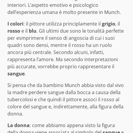
interiori. L’aspetto emotivo e psicologico
dell’esperienza umana è molto presente in Munch.
I colori
: il pittore utilizza principlamente il
grigio
, il
rosso
e il
blu
. Gli ultimi due sono le tonalità perfette
per esmprimere il senso di angoscia di cui i suoi
quadri sono densi, mentre il rosso ha un ruolo
ancora più centrale. Secondo alcuni, infatti,
rappresenta l’amore. Ma secondo interpretazioni
più accurate, vorrebbe proprio rappresentare il
sangue
.
Si pensa che da bambino Munch abbia visto dal vivo
la madre perdere sangue dalla bocca a causa della
tubercolosi e che quindi il pittore associ il rosso al
colore del sangue e, indirettamente, alla figura della
donna.
La donna
: come abbiamo appena visto la figura
della donna viene associata al simbolo del
sangue
e