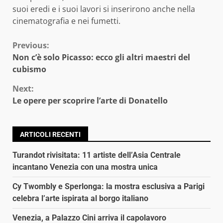
suoi eredi e i suoi lavori si inserirono anche nella
cinematografia e nei fumetti.
Continue
Previous:
Non c’è solo Picasso: ecco gli altri maestri del
Reading
cubismo
Next:
Le opere per scoprire l’arte di Donatello
ARTICOLI RECENTI
Turandot rivisitata: 11 artiste dell’Asia Centrale
incantano Venezia con una mostra unica
Cy Twombly e Sperlonga: la mostra esclusiva a Parigi
celebra l’arte ispirata al borgo italiano
Venezia, a Palazzo Cini arriva il capolavoro