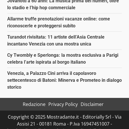
Jovanotti a 60 anni: La musica prima dei numeri, oltre
lo stadio e l’hip hop commerciale
Allarme truffe prenotazioni vacanze online: come
riconoscerle e proteggersi subito
Turandot rivisitata: 11 artiste dell’Asia Centrale
incantano Venezia con una mostra unica
Cy Twombly e Sperlonga: la mostra esclusiva a Parigi
celebra l’arte ispirata al borgo italiano
Venezia, a Palazzo Cini arriva il capolavoro
settecentesco di Batoni: Minerva e Prometeo in dialogo
storico
Redazione
Privacy Policy
Disclaimer
Copyright © 2025 Mostradante.it - Editorially Srl - Via
Assisi 21 - 00181 Roma - P.Iva 16947451007 -