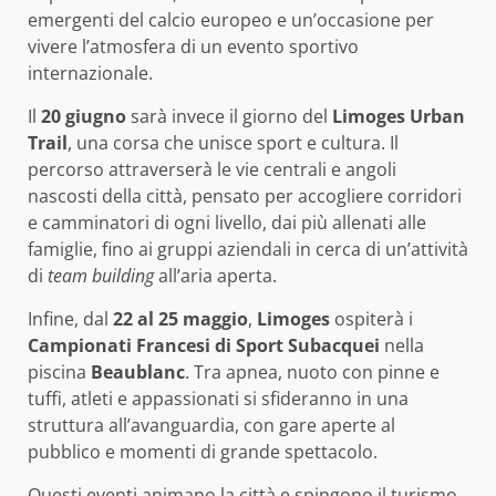
emergenti del calcio europeo e un’occasione per
vivere l’atmosfera di un evento sportivo
internazionale.
Il
20 giugno
sarà invece il giorno del
Limoges Urban
Trail
, una corsa che unisce sport e cultura. Il
percorso attraverserà le vie centrali e angoli
nascosti della città, pensato per accogliere corridori
e camminatori di ogni livello, dai più allenati alle
famiglie, fino ai gruppi aziendali in cerca di un’attività
di
team building
all’aria aperta.
Infine, dal
22 al 25 maggio
,
Limoges
ospiterà i
Campionati Francesi di Sport Subacquei
nella
piscina
Beaublanc
. Tra apnea, nuoto con pinne e
tuffi, atleti e appassionati si sfideranno in una
struttura all’avanguardia, con gare aperte al
pubblico e momenti di grande spettacolo.
Questi eventi animano la città e spingono il turismo