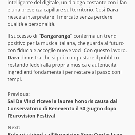
intelligente del digitale, un dialogo costante con i fan
e una presenza capillare sul territorio. Così
Dara
riesce a interpretare il mercato senza perdere
qualità e personalità.
Il successo di
“Bangaranga”
conferma un trend
positivo per la musica italiana, che guarda al futuro
con fiducia e accoglie nuove voci. Con questo lavoro,
Dara
dimostra che si può conquistare il pubblico
restando fedeli alla propria musica e autenticità,
ingredienti fondamentali per restare al passo con i
tempi.
Continue
Previous:
Sal Da Vinci riceve la laurea honoris causa dal
Reading
Conservatorio di Benevento il 30 giugno dopo
l’Eurovision Festival
Next:
Bulgaria trionfa all’Eurovision Song Contest con