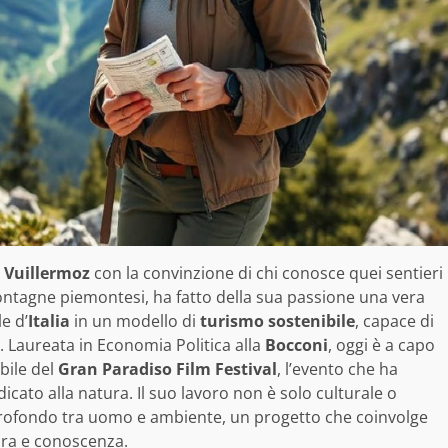
 Vuillermoz
con la convinzione di chi conosce quei sentieri
ontagne piemontesi, ha fatto della sua passione una vera
e d’
Italia
in un modello di
turismo sostenibile
, capace di
 Laureata in Economia Politica alla
Bocconi
, oggi è a capo
bile del
Gran Paradiso Film Festival
, l’evento che ha
dicato alla natura. Il suo lavoro non è solo culturale o
 profondo tra uomo e ambiente, un progetto che coinvolge
ura e conoscenza.