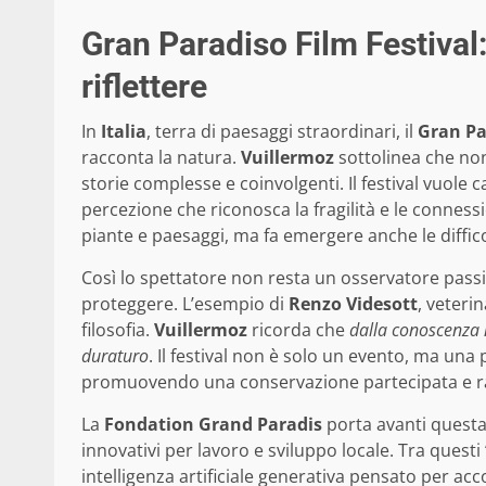
Gran Paradiso Film Festival
riflettere
In
Italia
, terra di paesaggi straordinari, il
Gran Pa
racconta la natura.
Vuillermoz
sottolinea che no
storie complesse e coinvolgenti. Il festival vuol
percezione che riconosca la fragilità e le connessi
piante e paesaggi, ma fa emergere anche le diffic
Così lo spettatore non resta un osservatore passi
proteggere. L’esempio di
Renzo Videsott
, veteri
filosofia.
Vuillermoz
ricorda che
dalla conoscenza n
duraturo
. Il festival non è solo un evento, ma una
promuovendo una conservazione partecipata e rad
La
Fondation Grand Paradis
porta avanti questa
innovativi per lavoro e sviluppo locale. Tra questi 
intelligenza artificiale generativa pensato per acco