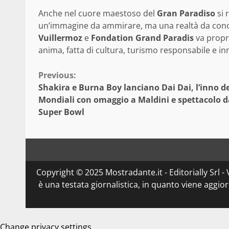
Anche nel cuore maestoso del
Gran Paradiso
si 
un’immagine da ammirare, ma una realtà da conosc
Vuillermoz
e
Fondation Grand Paradis
va propri
anima, fatta di cultura, turismo responsabile e i
Continue
Previous:
Shakira e Burna Boy lanciano Dai Dai, l’inno d
Reading
Mondiali con omaggio a Maldini e spettacolo d
Super Bowl
Copyright © 2025 Mostradante.it - Editorially Srl - 
è una testata giornalistica, in quanto viene aggio
Change privacy settings