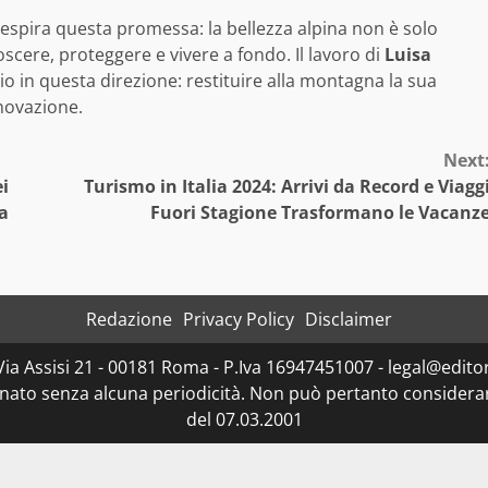
respira questa promessa: la bellezza alpina non è solo
ere, proteggere e vivere a fondo. Il lavoro di
Luisa
o in questa direzione: restituire alla montagna la sua
nnovazione.
Next
ei
Turismo in Italia 2024: Arrivi da Record e Viagg
a
Fuori Stagione Trasformano le Vacanz
Redazione
Privacy Policy
Disclaimer
Via Assisi 21 - 00181 Roma - P.Iva 16947451007 - legal@editor
rnato senza alcuna periodicità. Non può pertanto considerars
del 07.03.2001