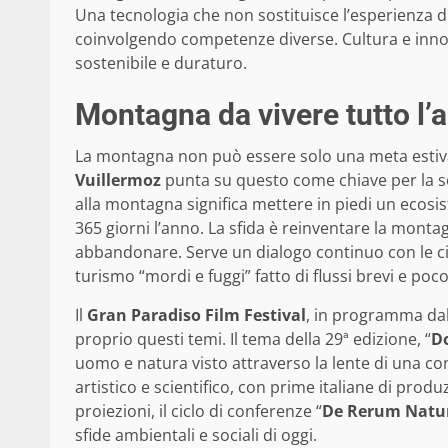
Una tecnologia che non sostituisce l’esperienza d
coinvolgendo competenze diverse. Cultura e innov
sostenibile e duraturo.
Montagna da vivere tutto l’a
La montagna non può essere solo una meta estiva 
Vuillermoz
punta su questo come chiave per la so
alla montagna significa mettere in piedi un ecosist
365 giorni l’anno. La sfida è reinventare la mont
abbandonare. Serve un dialogo continuo con le cit
turismo “mordi e fuggi” fatto di flussi brevi e poco
Il
Gran Paradiso Film Festival
, in programma dal 
proprio questi temi. Il tema della 29ª edizione, “
D
uomo e natura visto attraverso la lente di una con
artistico e scientifico, con prime italiane di produ
proiezioni, il ciclo di conferenze “
De Rerum Natu
sfide ambientali e sociali di oggi.