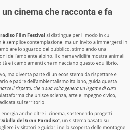
: un cinema che racconta e fa
radiso Film Festival
si distingue per il modo in cui
n è semplice contemplazione, ma un invito a immergersi in
e cambiare lo sguardo del pubblico, stimolando una
oni dell’ambiente alpino. Il cinema wildlife mostra animali,
oltà e i cambiamenti che minacciano questo equilibrio.
vo, ma diventa parte di un ecosistema da rispettare e
nario e padre dell’ambientalismo italiano, guida questa
asce il rispetto, che a sua volta genera un legame di cura
 piattaforma che unisce scienza, arte e impegno civico,
icata sul territorio.
 energia anche oltre il cinema, sostenendo progetti
“
Sibilla del Gran Paradiso
”, un sistema basato su
gliere i visitatori e guidarli nella scoperta delle montagne.