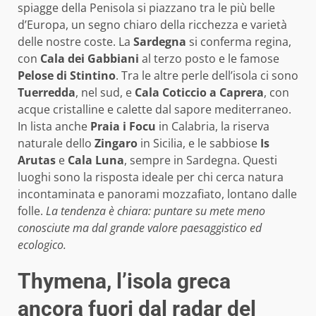
spiagge della Penisola si piazzano tra le più belle
d’Europa, un segno chiaro della ricchezza e varietà
delle nostre coste. La
Sardegna
si conferma regina,
con
Cala dei Gabbiani
al terzo posto e le famose
Pelose di Stintino
. Tra le altre perle dell’isola ci sono
Tuerredda
, nel sud, e
Cala Coticcio a Caprera
, con
acque cristalline e calette dal sapore mediterraneo.
In lista anche
Praia i Focu
in Calabria, la riserva
naturale dello
Zingaro
in Sicilia, e le sabbiose
Is
Arutas
e
Cala Luna
, sempre in Sardegna. Questi
luoghi sono la risposta ideale per chi cerca natura
incontaminata e panorami mozzafiato, lontano dalle
folle.
La tendenza è chiara: puntare su mete meno
conosciute ma dal grande valore paesaggistico ed
ecologico.
Thymena, l’isola greca
ancora fuori dal radar del