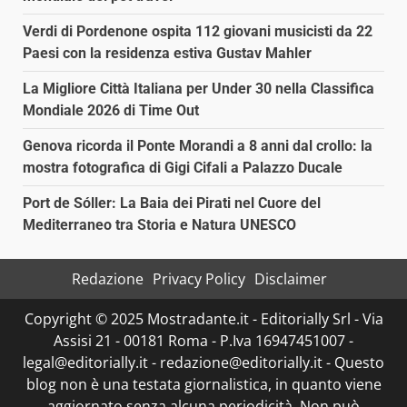
Verdi di Pordenone ospita 112 giovani musicisti da 22
Paesi con la residenza estiva Gustav Mahler
La Migliore Città Italiana per Under 30 nella Classifica
Mondiale 2026 di Time Out
Genova ricorda il Ponte Morandi a 8 anni dal crollo: la
mostra fotografica di Gigi Cifali a Palazzo Ducale
Port de Sóller: La Baia dei Pirati nel Cuore del
Mediterraneo tra Storia e Natura UNESCO
Redazione
Privacy Policy
Disclaimer
Copyright © 2025 Mostradante.it - Editorially Srl - Via
Assisi 21 - 00181 Roma - P.Iva 16947451007 -
legal@editorially.it - redazione@editorially.it - Questo
blog non è una testata giornalistica, in quanto viene
aggiornato senza alcuna periodicità. Non può