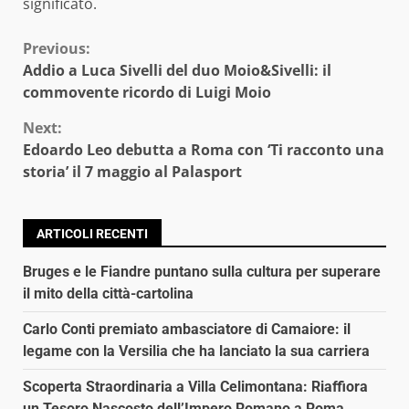
significato.
Continue
Previous:
Addio a Luca Sivelli del duo Moio&Sivelli: il
Reading
commovente ricordo di Luigi Moio
Next:
Edoardo Leo debutta a Roma con ‘Ti racconto una
storia’ il 7 maggio al Palasport
ARTICOLI RECENTI
Bruges e le Fiandre puntano sulla cultura per superare
il mito della città-cartolina
Carlo Conti premiato ambasciatore di Camaiore: il
legame con la Versilia che ha lanciato la sua carriera
Scoperta Straordinaria a Villa Celimontana: Riaffiora
un Tesoro Nascosto dell’Impero Romano a Roma