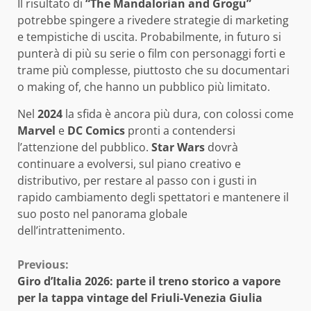
Il risultato di
“The Mandalorian and Grogu”
potrebbe spingere a rivedere strategie di marketing
e tempistiche di uscita. Probabilmente, in futuro si
punterà di più su serie o film con personaggi forti e
trame più complesse, piuttosto che su documentari
o making of, che hanno un pubblico più limitato.
Nel
2024
la sfida è ancora più dura, con colossi come
Marvel
e
DC Comics
pronti a contendersi
l’attenzione del pubblico.
Star Wars
dovrà
continuare a evolversi, sul piano creativo e
distributivo, per restare al passo con i gusti in
rapido cambiamento degli spettatori e mantenere il
suo posto nel panorama globale
dell’intrattenimento.
Continue
Previous:
Giro d’Italia 2026: parte il treno storico a vapore
Reading
per la tappa vintage del Friuli-Venezia Giulia