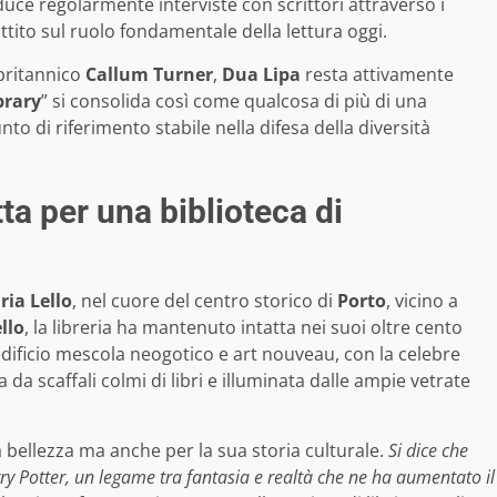
uce regolarmente interviste con scrittori attraverso i
attito sul ruolo fondamentale della lettura oggi.
 britannico
Callum Turner
,
Dua Lipa
resta attivamente
brary
” si consolida così come qualcosa di più di una
to di riferimento stabile nella difesa della diversità
tta per una biblioteca di
ria Lello
, nel cuore del centro storico di
Porto
, vicino a
llo
, la libreria ha mantenuto intatta nei suoi oltre cento
edificio mescola neogotico e art nouveau, con la celebre
 da scaffali colmi di libri e illuminata dalle ampie vetrate
 bellezza ma anche per la sua storia culturale.
Si dice che
ry Potter, un legame tra fantasia e realtà che ne ha aumentato il