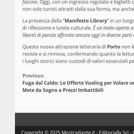
fascino
. Oggi, con un ingresso regolato e biglietti 
non solo turisti attratti dalla sua forma, ma anch
La presenza della “
Manifesto Library
” in un luog
di riflessione e tutela culturale.
È un invito aperto a
libertà di parola affronta ancora oggi in diverse part
Questa nuova attrazione letteraria di
Porto
non è 
resiste e si rinnova, confermando quanto la lett
i luoghi storici siano custodi di valori essenziali p
Continue
Previous:
Fuga dal Caldo: Le Offerte Vueling per Volare v
Reading
Mete da Sogno a Prezzi Imbattibili
Copyright © 2025 Mostradante.it - Editorially Srl - 