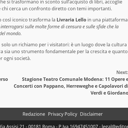
che si trasformano in sconto sull’acquisto di libri, accoglie
e chi cerca un confronto diretto con temi importanti.
o così iconico trasforma la
Livraria Lello
in una piattaforma
 interrogarsi sulle molte forme di censura e sulle sfide che la
i del mondo.
solo un richiamo per i visitatori: è un luogo dove la cultura
ura sia uno strumento fondamentale per la crescita e quanto
er ogni società.
Next
erso
Stagione Teatro Comunale Modena: 11 Opere 
Concerti con Pappano, Herreweghe e Capolavori d
Verdi e Giordan
Redazione
Privacy Policy
Disclaimer
Via Assisi 21 - 00181 Roma - P.Iva 16947451007 - legal@editor