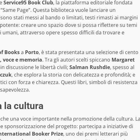
le
Service95 Book Club
, la piattaforma editoriale fondata
 “Same Page”. Questa biblioteca vuole lanciare un
ono stati messi al bando o limitati, testi rimasti ai margini
 e potente: creare uno spazio dove si possa riflettere su temi
itti umani, attraverso opere spesso difficili da trovare e
of Books
a
Porto
, è stata presentata una selezione di cento
o, voce e memoria
. Tra gli autori scelti spiccano
Margaret
n discussione le libertà civili;
Salman Rushdie
, spesso al
rczuk
, che esplora la storia con delicatezza e profondità; e
itici con forza e chiarezza. Questi libri, simboli di resistenza
nsapevolezza.
 la cultura
nche una voce importante nella promozione della cultura. L
ce sponsorizzazione del progetto: partecipa a iniziative di
nternational Booker Prize
, uno dei premi letterari più