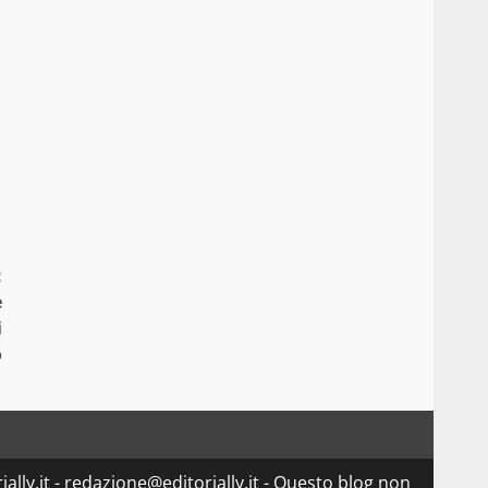
:
e
i
o
ially.it - redazione@editorially.it - Questo blog non