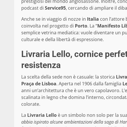
prestigiosi del mondo anglosassone. Inoltre, cond
podcast di
Service95
, cercando di ampliare il dib
Anche se in viaggio di nozze in
Italia
con l’attore
coinvolta nel progetto di
Porto
. La “
Manifesto Li
semplice vetrina mediatica: vuole diventare un pun
culturale e della libertà di espressione.
Livraria Lello, cornice perfe
resistenza
La scelta della sede non è casuale: la storica
Livra
Praça de Lisboa
. Aperta nel 1906 dalla famiglia
Le
anni un’architettura che è un vero capolavoro. L’
scalinata in legno che domina l’interno, circondata
colorate.
La
Livraria Lello
è un simbolo non solo per la sua
abbia ispirato alcune ambientazioni della saga di Har