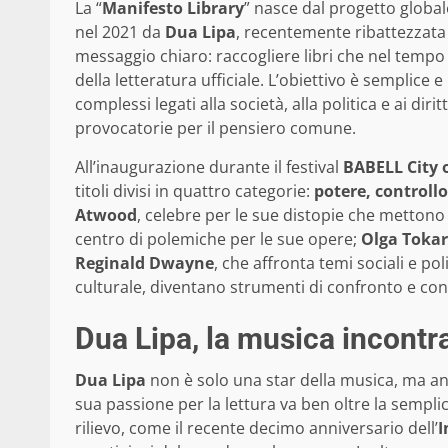
La “
Manifesto Library
” nasce dal progetto globa
nel 2021 da
Dua Lipa
, recentemente ribattezzata
messaggio chiaro: raccogliere libri che nel tempo s
della letteratura ufficiale. L’obiettivo è semplice
complessi legati alla società, alla politica e ai dir
provocatorie per il pensiero comune.
All’inaugurazione durante il festival
BABELL City 
titoli divisi in quattro categorie:
potere, controll
Atwood
, celebre per le sue distopie che mettono i
centro di polemiche per le sue opere;
Olga Toka
Reginald Dwayne
, che affronta temi sociali e pol
culturale, diventano strumenti di confronto e co
Dua Lipa, la musica incontra
Dua Lipa
non è solo una star della musica, ma a
sua passione per la lettura va ben oltre la sempli
rilievo, come il recente decimo anniversario dell’
I