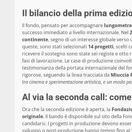
Il bilancio della prima edizi
Il fondo, pensato per accompagnare
lungometra
successo immediato a livello internazionale. Nel
continente
, segno di un interesse globale verso un
queste, sono stati selezionati
14 progetti
, scelti
ricevere il sostegno sono state sei registe e otto 
fasi di lavorazione. Le case di produzione coinvo
testimonianza della portata internazionale del f
rigorose, seguendo la linea tracciata da
Miuccia 
tra cinema e sperimentazione artistica, e un modo per
Al via la seconda call: com
Ora che la seconda edizione è aperta, la
Fondazi
originale
. Il bando è disponibile sul sito della F
candidarsi. I progetti in produzione devono esser
sviluppo o post-produzione hanno tempo fino al