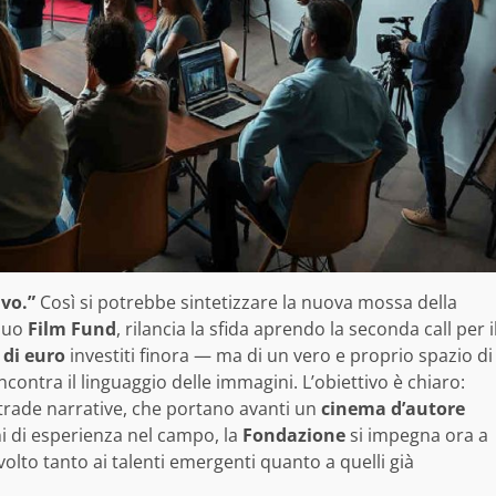
ivo.”
Così si potrebbe sintetizzare la nuova mossa della
 suo
Film Fund
, rilancia la sfida aprendo la seconda call per i
 di euro
investiti finora — ma di un vero e proprio spazio di
contra il linguaggio delle immagini. L’obiettivo è chiaro:
rade narrative, che portano avanti un
cinema d’autore
 di esperienza nel campo, la
Fondazione
si impegna ora a
volto tanto ai talenti emergenti quanto a quelli già