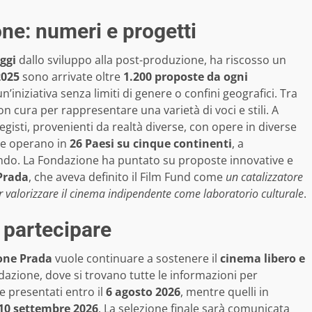
one: numeri e progetti
ggi
dallo sviluppo alla post-produzione, ha riscosso un
2025
sono arrivate oltre
1.200 proposte da ogni
’iniziativa senza limiti di genere o confini geografici. Tra
 con cura per rappresentare una varietà di voci e stili. A
registi, provenienti da realtà diverse, con opere in diverse
lte operano in
26 Paesi su cinque continenti
, a
ondo. La Fondazione ha puntato su proposte innovative e
Prada
, che aveva definito il Film Fund come
un catalizzatore
 valorizzare il cinema indipendente come laboratorio culturale
.
e partecipare
one Prada
vuole continuare a sostenere il
cinema libero e
ondazione, dove si trovano tutte le informazioni per
e presentati entro il
6 agosto 2026
, mentre quelli in
10 settembre 2026
. La selezione finale sarà comunicata