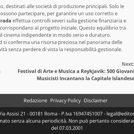
, destinati alle società di produzione principali. Solo le
possono partecipare, per garantire un uso corretto e
Prada
effettua controlli severi sulla gestione finanziaria e
e corrispondano al progetto iniziale. Questo equilibrio tra
 il cinema indipendente in modo serio e duraturo.
d si conferma una risorsa preziosa nel panorama delle
ità senza perdere di vista la responsabilità gestionale.
Next
a
Festival di Arte e Musica a Reykjavik: 500 Giovan
Musicisti Incantano la Capitale Islandes
Redazione
Privacy Policy
Disclaimer
Via Assisi 21 - 00181 Roma - P.Iva 16947451007 - legal@editor
rnato senza alcuna periodicità. Non può pertanto considerars
del 07.03.2001