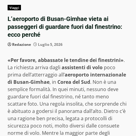
Viaggi
L’aeroporto di Busan-Gimhae vieta ai
passeggeri di guardare fuori dal finestrino:
ecco perché
Redazione
Luglio 5, 2026
«Per favore, abbassate le tendine dei finestrini»
.
La richiesta arriva dagli
assistenti di volo
poco
prima dell’atterraggio all’
aeroporto internazionale
di Busan-Gimhae
, in
Corea del Sud
. Non è una
semplice formalità. In quei minuti, nessuno deve
guardare fuori dal finestrino, né tanto meno
scattare foto. Una regola insolita, che sorprende chi
è abituato a godersi il panorama dall’alto. Dietro c’è
una ragione ben precisa, legata a protocolli di
sicurezza poco noti, molto diversi dalle consuete
norme di volo. Mentre la maggior parte degli