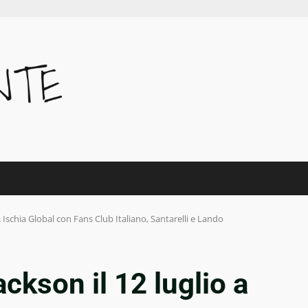
a Ischia Global con Fans Club Italiano, Santarelli e Lando
ckson il 12 luglio a