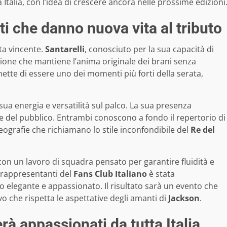
 Italia, con l’idea di crescere ancora nelle prossime edizioni
sti che danno nuova vita al tributo
ata vincente.
Santarelli
, conosciuto per la sua capacità di
ione che mantiene l’anima originale dei brani senza
tte di essere uno dei momenti più forti della serata,
sua energia e versatilità sul palco. La sua presenza
ne del pubblico. Entrambi conoscono a fondo il repertorio di
reografie che richiamano lo stile inconfondibile del
Re del
 con un lavoro di squadra pensato per garantire fluidità e
 rappresentanti del
Fans Club Italiano
è stata
elegante e appassionato. Il risultato sarà un evento che
o che rispetta le aspettative degli amanti di
Jackson
.
à appassionati da tutta Italia