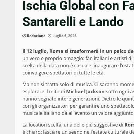
Ischia Global con Fa
Santarelli e Lando
Redazione
Luglio 6, 2026
Il 12 luglio, Roma si trasformerà in un palco d
un vero e proprio omaggio: fan italiani e artisti d
scelta della data non è casuale: inaugurare l’esta
coinvolgere spettatori di tutte le età.
Ma non si tratta solo di musica. Ci saranno momen
esplorare il mito di
Michael Jackson
sotto ogni as
hanno segnato intere generazioni. Dietro le quinte
con gli organizzatori per garantire uno spettacolo
musicale italiano dà all’evento un valore aggiunt
La location scelta, una delle più suggestive di
Ro
è chiaro: lasciare un segno nell’estate culturale d