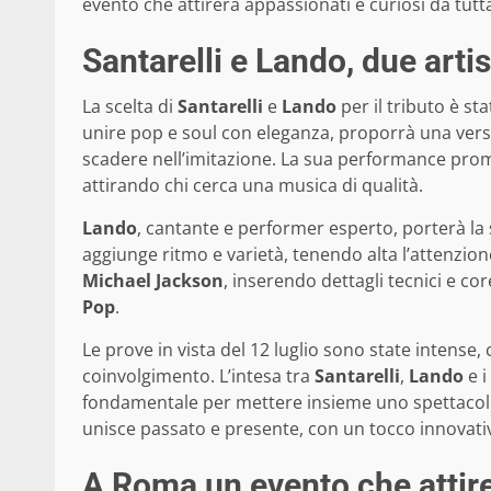
evento che attirerà appassionati e curiosi da tutta
Santarelli e Lando, due arti
La scelta di
Santarelli
e
Lando
per il tributo è st
unire pop e soul con eleganza, proporrà una vers
scadere nell’imitazione. La sua performance prome
attirando chi cerca una musica di qualità.
Lando
, cantante e performer esperto, porterà la 
aggiunge ritmo e varietà, tenendo alta l’attenzio
Michael Jackson
, inserendo dettagli tecnici e co
Pop
.
Le prove in vista del 12 luglio sono state intense,
coinvolgimento. L’intesa tra
Santarelli
,
Lando
e i
fondamentale per mettere insieme uno spettacolo 
unisce passato e presente, con un tocco innovativ
A Roma un evento che attirer