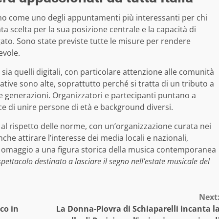
mano come uno degli appuntamenti più interessanti per chi
ta scelta per la sua posizione centrale e la capacità di
ato. Sono state previste tutte le misure per rendere
evole.
sia quelli digitali, con particolare attenzione alle comunità
tative sono alte, soprattutto perché si tratta di un tributo a
e generazioni. Organizzatori e partecipanti puntano a
ace di unire persone di età e background diversi.
 al rispetto delle norme, con un’organizzazione curata nei
nche attirare l’interesse dei media locali e nazionali,
nde omaggio a una figura storica della musica contemporanea
spettacolo destinato a lasciare il segno nell’estate musicale del
Next
co in
La Donna-Piovra di Schiaparelli incanta l