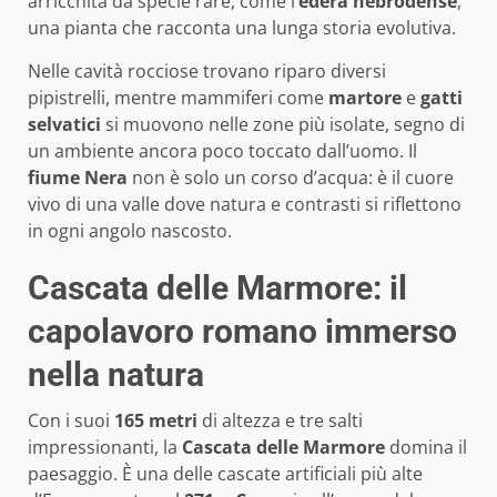
arricchita da specie rare, come l’
edera nebrodense
,
una pianta che racconta una lunga storia evolutiva.
Nelle cavità rocciose trovano riparo diversi
pipistrelli, mentre mammiferi come
martore
e
gatti
selvatici
si muovono nelle zone più isolate, segno di
un ambiente ancora poco toccato dall’uomo. Il
fiume Nera
non è solo un corso d’acqua: è il cuore
vivo di una valle dove natura e contrasti si riflettono
in ogni angolo nascosto.
Cascata delle Marmore: il
capolavoro romano immerso
nella natura
Con i suoi
165 metri
di altezza e tre salti
impressionanti, la
Cascata delle Marmore
domina il
paesaggio. È una delle cascate artificiali più alte