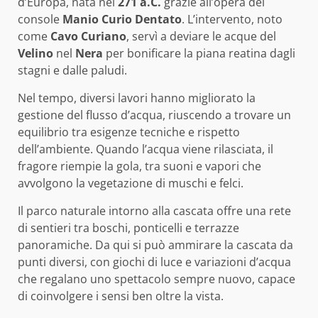
d’Europa, nata nel
271 a.C.
grazie all’opera del
console
Manio Curio Dentato
. L’intervento, noto
come
Cavo Curiano
, servì a deviare le acque del
Velino
nel
Nera
per bonificare la piana reatina dagli
stagni e dalle paludi.
Nel tempo, diversi lavori hanno migliorato la
gestione del flusso d’acqua, riuscendo a trovare un
equilibrio tra esigenze tecniche e rispetto
dell’ambiente. Quando l’acqua viene rilasciata, il
fragore riempie la gola, tra suoni e vapori che
avvolgono la vegetazione di muschi e felci.
Il parco naturale intorno alla cascata offre una rete
di sentieri tra boschi, ponticelli e terrazze
panoramiche. Da qui si può ammirare la cascata da
punti diversi, con giochi di luce e variazioni d’acqua
che regalano uno spettacolo sempre nuovo, capace
di coinvolgere i sensi ben oltre la vista.