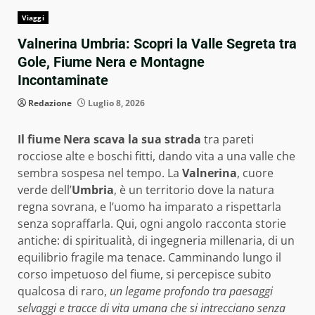
Viaggi
Valnerina Umbria: Scopri la Valle Segreta tra
Gole, Fiume Nera e Montagne
Incontaminate
Redazione
Luglio 8, 2026
Il fiume Nera scava la sua strada
tra pareti
rocciose alte e boschi fitti, dando vita a una valle che
sembra sospesa nel tempo. La
Valnerina
, cuore
verde dell’
Umbria
, è un territorio dove la natura
regna sovrana, e l’uomo ha imparato a rispettarla
senza sopraffarla. Qui, ogni angolo racconta storie
antiche: di spiritualità, di ingegneria millenaria, di un
equilibrio fragile ma tenace. Camminando lungo il
corso impetuoso del fiume, si percepisce subito
qualcosa di raro,
un legame profondo tra paesaggi
selvaggi e tracce di vita umana che si intrecciano senza