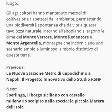
luogo.
Gli agricoltori hanno mantenuto metodi di
coltivazione rispettosi dell’ambiente, permettendo
una biodiversità spontanea che dà vita a questa
tavolozza naturale. Intorno all’altopiano si ergono le
cime del
Monte Vettore, Monte Redentore
e
Monte Argentella
, montagne che incorniciano uno
scenario ampio e luminoso, simbolo distintivo di
queste terre.
Continue
Previous:
La Nuova Stazione Metro di Capodichino a
Reading
Napoli: Il Progetto Innovativo dello Studio RSHP
Next:
Sperlinga, il borgo siciliano con castello
millenario scolpito nella roccia: la piccola Matera
dell’Isola