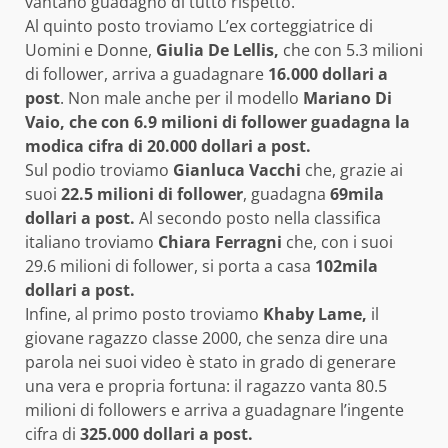
vantano guadagno di tutto rispetto.
Al quinto posto troviamo L’ex corteggiatrice di
Uomini e Donne,
Giulia De Lellis,
che con 5.3 milioni
di follower, arriva a guadagnare
16.000 dollari a
post
. Non male anche per il modello
Mariano Di
Vaio, che con 6.9 milioni di follower guadagna la
modica cifra di 20.000 dollari a post.
Sul podio troviamo
Gianluca Vacchi
che, grazie ai
suoi
22.5 milioni di follower
, guadagna
69mila
dollari a post.
Al secondo posto nella classifica
italiano troviamo
Chiara Ferragni
che, con i suoi
29.6 milioni di follower, si porta a casa
102mila
dollari a post.
Infine, al primo posto troviamo
Khaby Lame,
il
giovane ragazzo classe 2000, che senza dire una
parola nei suoi video è stato in grado di generare
una vera e propria fortuna: il ragazzo vanta 80.5
milioni di followers e arriva a guadagnare l’ingente
cifra di
325.000 dollari a post.