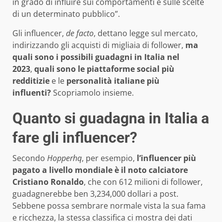
in grado di influire sui comportamenti e sulle scelte
di un determinato pubblico”.
Gli influencer,
de facto
, dettano legge sul mercato,
indirizzando gli acquisti di migliaia di follower,
ma
quali sono i possibili guadagni in Italia nel
2023
,
quali sono le piattaforme social più
redditizie
e le
personalità italiane più
influenti?
Scopriamolo insieme.
Quanto si guadagna in Italia a
fare gli influencer?
Secondo
Hopperhq
, per esempio,
l’influencer più
pagato a livello mondiale è il noto calciatore
Cristiano Ronaldo
, che con 612 milioni di follower,
guadagnerebbe ben 3,234,000 dollari a post.
Sebbene possa sembrare normale vista la sua fama
e ricchezza, la stessa classifica ci mostra dei dati