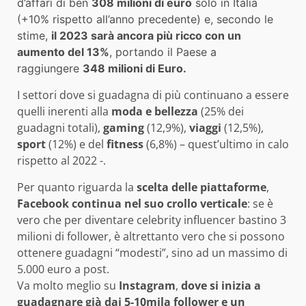
d’affari di ben
308 milioni di euro
solo in Italia
(+10% rispetto all’anno precedente) e, secondo le
stime,
il 2023 sarà ancora più ricco con un
aumento del 13%
, portando il Paese a
raggiungere
348 milioni di Euro.
I settori dove si guadagna di più continuano a essere
quelli inerenti alla
moda e bellezza
(25% dei
guadagni totali),
gaming
(12,9%),
viaggi
(12,5%),
sport
(12%) e del
fitness
(6,8%) – quest’ultimo in calo
rispetto al 2022 -.
Per quanto riguarda la
scelta delle piattaforme
,
Facebook continua nel suo crollo verticale
:
se è
vero che per diventare celebrity influencer bastino 3
milioni di follower, è altrettanto vero che si possono
ottenere guadagni “modesti”, sino ad un massimo di
5.000 euro a post.
Va molto meglio su
Instagram
,
dove si inizia a
guadagnare già dai 5-10mila follower e un