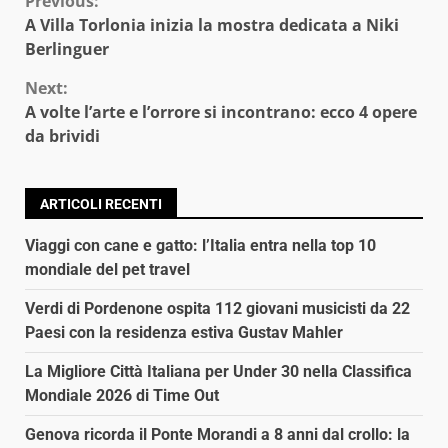
Continue
Previous:
A Villa Torlonia inizia la mostra dedicata a Niki
Reading
Berlinguer
Next:
A volte l’arte e l’orrore si incontrano: ecco 4 opere
da brividi
ARTICOLI RECENTI
Viaggi con cane e gatto: l’Italia entra nella top 10
mondiale del pet travel
Verdi di Pordenone ospita 112 giovani musicisti da 22
Paesi con la residenza estiva Gustav Mahler
La Migliore Città Italiana per Under 30 nella Classifica
Mondiale 2026 di Time Out
Genova ricorda il Ponte Morandi a 8 anni dal crollo: la