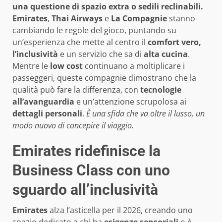
una questione di spazio extra o sedili reclinabili.
Emirates
,
Thai Airways
e
La Compagnie
stanno
cambiando le regole del gioco, puntando su
un’esperienza che mette al centro il
comfort vero,
l’inclusività
e un servizio che sa di
alta cucina
.
Mentre le
low cost
continuano a moltiplicare i
passeggeri, queste compagnie dimostrano che la
qualità può fare la differenza, con
tecnologie
all’avanguardia
e un’attenzione scrupolosa ai
dettagli personali
.
È una sfida che va oltre il lusso, un
modo nuovo di concepire il viaggio.
Emirates ridefinisce la
Business Class con uno
sguardo all’inclusività
Emirates
alza l’asticella per il 2026, creando uno
spazio dedicato a chi ha
esigenze sensoriali
o è