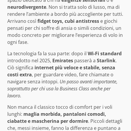
neurodivergente
. Non si tratta solo di lusso, ma di
rendere l’ambiente a bordo più accogliente per tutti.
Arrivano così
fidget toys, cubi antistress
e giochi
pensati per chi soffre di ansia o simili condizioni, un
modo concreto per migliorare l’esperienza di volo in
ogni fase.
La tecnologia fa la sua parte: dopo il
Wi-Fi standard
introdotto nel 2025,
Emirates
passerà a
Starlink
.
Ciò significa
internet più veloce e stabile, senza
costi extra
, per guardare video, fare chiamate o
navigare senza intoppi.
Un passo avanti importante,
soprattutto per chi usa la Business Class anche per
lavoro.
Non manca il classico tocco di comfort per i voli
lunghi:
maglia morbida, pantaloni comodi,
ciabatte e mascherina per dormire
. Piccoli dettagli
che, messi insieme, fanno la differenza e puntano a