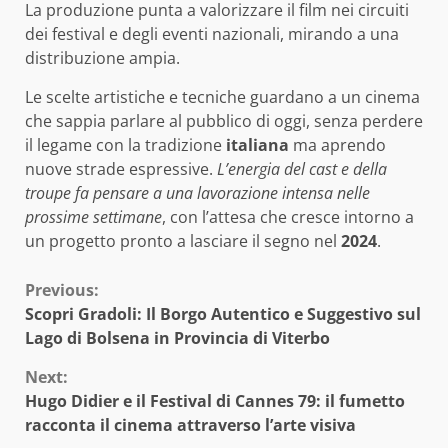
La produzione punta a valorizzare il film nei circuiti
dei festival e degli eventi nazionali, mirando a una
distribuzione ampia.
Le scelte artistiche e tecniche guardano a un cinema
che sappia parlare al pubblico di oggi, senza perdere
il legame con la tradizione
italiana
ma aprendo
nuove strade espressive.
L’energia del cast e della
troupe fa pensare a una lavorazione intensa nelle
prossime settimane
, con l’attesa che cresce intorno a
un progetto pronto a lasciare il segno nel
2024
.
Continue
Previous:
Scopri Gradoli: Il Borgo Autentico e Suggestivo sul
Reading
Lago di Bolsena in Provincia di Viterbo
Next:
Hugo Didier e il Festival di Cannes 79: il fumetto
racconta il cinema attraverso l’arte visiva