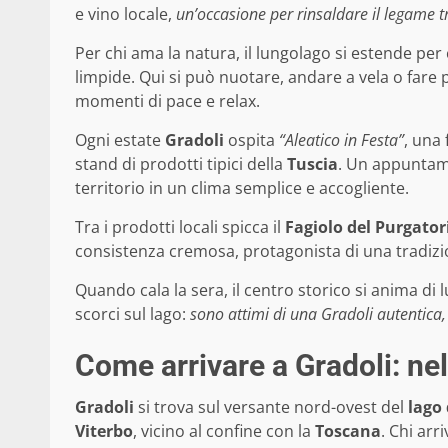
e vino locale,
un’occasione per rinsaldare il legame t
Per chi ama la natura, il lungolago si estende per
limpide. Qui si può nuotare, andare a vela o fare p
momenti di pace e relax.
Ogni estate
Gradoli
ospita
“Aleatico in Festa”
, una
stand di prodotti tipici della
Tuscia
. Un appuntame
territorio in un clima semplice e accogliente.
Tra i prodotti locali spicca il
Fagiolo del Purgator
consistenza cremosa, protagonista di una tradizio
Quando cala la sera, il centro storico si anima di 
scorci sul lago:
sono attimi di una Gradoli autentica, 
Come arrivare a Gradoli: nel
Gradoli
si trova sul versante nord-ovest del
lago
Viterbo
, vicino al confine con la
Toscana
. Chi arr