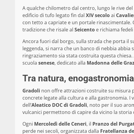
A qualche chilometro dal centro, lungo le rive del 
edificio di tufo legato fin dal
XIV secolo
ai
Cavalie
con tetto a capriate e un portale rinascimentale.
tradizione che risale al
Seicento
e richiama fedeli
Ancora fuori dal borgo, sulla strada che porta il
leggenda, si narra che un banco di nebbia abbia 
ringraziamento sia stata costruita questa chiesa. 
scuola
senese
, dedicato alla
Madonna delle Graz
Tra natura, enogastronomia e
Gradoli
non offre attrazioni costruite su misura 
concrete legate alla cultura e alla gastronomia. I
dell’
Aleatico DOC di Gradoli
, noto per il suo aro
vulcanici permettono di capire da vicino la storia
Ogni
Mercoledì delle Ceneri
, il
Pranzo del Purga
perde nei secoli, organizzata dalla
Fratellanza de