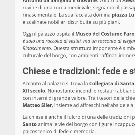
Antonio da Sangallo il Giovane
. Voluto da
Ales
rovine di una rocca medievale, segnando il passag
rinascimentale. La sua facciata domina
piazza Lu
e scalinate nobiliari distribuite su più piani.
Oggi il palazzo ospita il
Museo del Costume Farn
è solo una raccolta di vestiti, ma un racconto di elega
Rinascimento.
Questa struttura imponente è simbol
culturale del borgo, con ambienti raffinati immers
Chiese e tradizioni: fede e s
Accanto al palazzo si trova la
Collegiata di Sant
XII secolo
. Nonostante incendi e restauri abbiano 
con interni di grande valore. Tra i tesori della ch
Matteo Siler
, insieme ad affreschi nell’abside e a
La chiesa è anche il fulcro di una delle tradizioni p
Santo
anima le vie del borgo con figure incappucci
palcoscenico di fede e memoria.