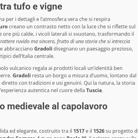
tra tufo e vigne
per i dettagli e l’atmosfera vera che si respira
curo
creano un contrasto netto con la luce che si riflette sul
e ore più calde, i vicoli laterali si svuotano, trasformando il
rattere ruvido ma sincero, frutto di una storia che si intreccia
he abbracciano
Gradoli
disegnano un paesaggio prezioso,
ipici dell’Italia centrale.
suolo vulcanico regala ai prodotti locali un’identità ben
terre.
Gradoli
resta un borgo a misura d’uomo, lontano dal
iretto con tradizioni e usi genuini. Qui la natura, la storia
n’esperienza autentica nel cuore della
Tuscia
.
lo medievale al capolavoro
da ed elegante, costruito tra il
1517
e il
1526
su progetto d