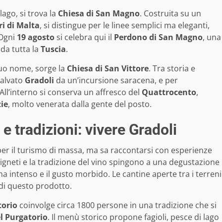
lago, si trova la
Chiesa di San Magno
. Costruita su un
ri di Malta
, si distingue per le linee semplici ma eleganti,
 Ogni
19 agosto
si celebra qui il
Perdono di San Magno
, una
 da tutta la
Tuscia
.
 suo nome, sorge la
Chiesa di San Vittore
. Tra storia e
salvato
Gradoli
da un’incursione saracena, e per
All’interno si conserva un affresco del
Quattrocento
,
ie
, molto venerata dalla gente del posto.
 tradizioni: vivere Gradoli
per il turismo di massa, ma sa raccontarsi con esperienze
 vigneti e la tradizione del vino spingono a una degustazione
ma intenso e il gusto morbido. Le cantine aperte tra i terreni
 di questo prodotto.
torio
coinvolge circa 1800 persone in una tradizione che si
l Purgatorio
. Il menù storico propone fagioli, pesce di lago