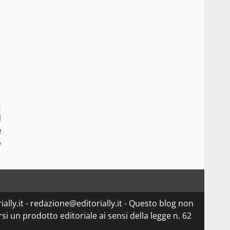
:
l
e
o
ially.it - redazione@editorially.it - Questo blog non
i un prodotto editoriale ai sensi della legge n. 62