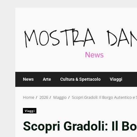
Skip
to
content
News
Arte
Cultura & Spettacolo
Viaggi
Home
2026
Maggio
Scopri Gradoli: Il Borgo Autentico e 
Viaggi
Scopri Gradoli: Il B