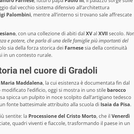
sandro Farnese
, futuro papa
Paolo III
, il palazzo sorge sulle
gio dal vecchio sistema difensivo all’architettura
igi Palombini
, mentre all’interno si trovano sale affrescate
esiano
, con una collezione di abiti dal
XV
al
XVII
secolo.
No
nza e potere, che parla di una delle famiglie più importanti del
o sia della forza storica dei
Farnese
sia della continuità
i in un contesto rurale.
toria nel cuore di Gradoli
a Maria Maddalena
, la cui esistenza è documentata fin dal
modificato l’edificio, oggi si mostra in uno stile
barocco
iesa spicca un pulpito in noce scolpito dall’artigiano tedesco
 un fonte battesimale attribuito alla scuola di
Isaia da Pisa
.
iù sentite: la
Processione del Cristo Morto
, che il
Venerdì
ate, quadri viventi e fiaccole, trasformando il paese in un