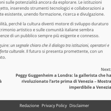
oni sulle potenzialità ancora da esplorare. Le istituzioni
etto, inserendo strumenti tecnologici e collaborazioni a
 rete esistente, unendo formazione, ricerca e divulgazione.
ilità, perché la cultura diventi motore di sviluppo duraturo
trimonio artistico e sulle comunità italiane sembra
genze di un pubblico sempre più esigente e connesso.
guire:
un segnale chiaro che il dialogo tra istituzioni, operatori e
ferta culturale
. Il futuro si presenta promettente, con un
ato.
Next
Peggy Guggenheim a Londra: la gallerista che h
à
rivoluzionato l’arte prima di Venezia – Mostr
imperdibile a Venezi
Redazione
Privacy Policy
Disclaimer