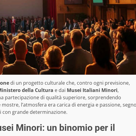
ione
di un progetto culturale che, contro ogni previsione,
inistero della Cultura
e dai
Musei Italiani Minori
,
na partecipazione di qualità superiore, sorprendendo
 e mostre, l’atmosfera era carica di energia e passione, segn
ti con grande determinazione.
sei Minori: un binomio per il