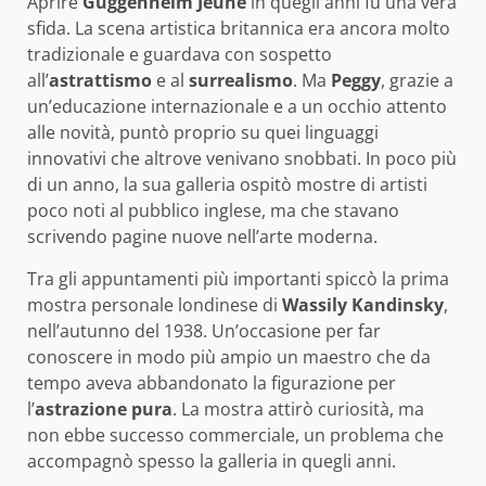
Aprire
Guggenheim Jeune
in quegli anni fu una vera
sfida. La scena artistica britannica era ancora molto
tradizionale e guardava con sospetto
all’
astrattismo
e al
surrealismo
. Ma
Peggy
, grazie a
un’educazione internazionale e a un occhio attento
alle novità, puntò proprio su quei linguaggi
innovativi che altrove venivano snobbati. In poco più
di un anno, la sua galleria ospitò mostre di artisti
poco noti al pubblico inglese, ma che stavano
scrivendo pagine nuove nell’arte moderna.
Tra gli appuntamenti più importanti spiccò la prima
mostra personale londinese di
Wassily Kandinsky
,
nell’autunno del 1938. Un’occasione per far
conoscere in modo più ampio un maestro che da
tempo aveva abbandonato la figurazione per
l’
astrazione pura
. La mostra attirò curiosità, ma
non ebbe successo commerciale, un problema che
accompagnò spesso la galleria in quegli anni.