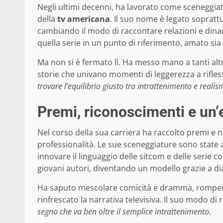
Negli ultimi decenni, ha lavorato come sceneggiat
della
tv americana
. Il suo nome è legato sopratt
cambiando il modo di raccontare relazioni e dinam
quella serie in un punto di riferimento, amato sia 
Ma non si è fermato lì. Ha messo mano a tanti al
storie che univano momenti di leggerezza a riflessi
trovare l’equilibrio giusto tra intrattenimento e reali
Premi, riconoscimenti e un’e
Nel corso della sua carriera ha raccolto premi e 
professionalità. Le sue sceneggiature sono state a
innovare il linguaggio delle sitcom e delle serie c
giovani autori, diventando un modello grazie a dial
Ha saputo mescolare comicità e dramma, rompend
rinfrescato la narrativa televisiva. Il suo modo di
segno che va ben oltre il semplice intrattenimento
.