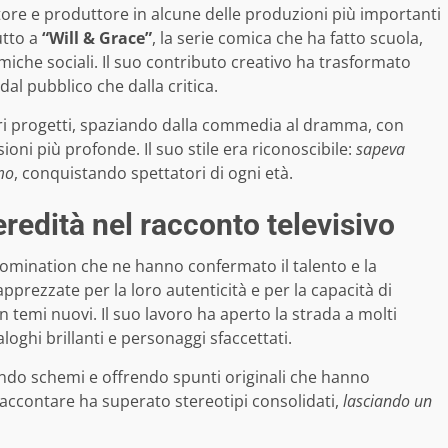
ore e produttore in alcune delle produzioni più importanti
utto a
“Will & Grace”
, la serie comica che ha fatto scuola,
iche sociali. Il suo contributo creativo ha trasformato
dal pubblico che dalla critica.
tri progetti, spaziando dalla commedia al dramma, con
oni più profonde. Il suo stile era riconoscibile:
sapeva
smo
, conquistando spettatori di ogni età.
redità nel racconto televisivo
nomination che ne hanno confermato il talento e la
pprezzate per la loro autenticità e per la capacità di
on temi nuovi. Il suo lavoro ha aperto la strada a molti
oghi brillanti e personaggi sfaccettati.
o schemi e offrendo spunti originali che hanno
 raccontare ha superato stereotipi consolidati,
lasciando un