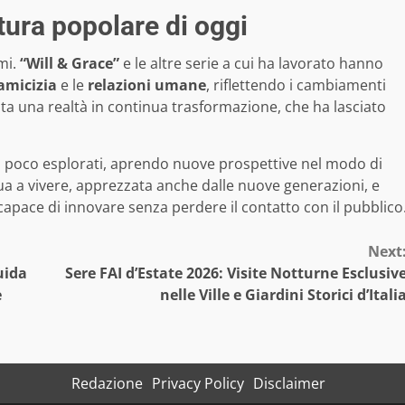
ltura popolare di oggi
mi.
“Will & Grace”
e le altre serie a cui ha lavorato hanno
amicizia
e le
relazioni umane
, riflettendo i cambiamenti
pinta una realtà in continua trasformazione, che ha lasciato
ta poco esplorati, aprendo nuove prospettive nel modo di
ua a vivere, apprezzata anche dalle nuove generazioni, e
capace di innovare senza perdere il contatto con il pubblico
Next
guida
Sere FAI d’Estate 2026: Visite Notturne Esclusiv
e
nelle Ville e Giardini Storici d’Itali
Redazione
Privacy Policy
Disclaimer