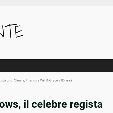
ista tv di Cheers, Friends e Will & Grace a 85 anni
ws, il celebre regista