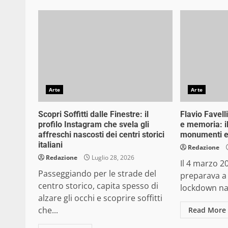
Arte
Arte
Scopri Soffitti dalle Finestre: il
Flavio Favelli
profilo Instagram che svela gli
e memoria: il
affreschi nascosti dei centri storici
monumenti e 
italiani
Redazione
Redazione
Luglio 28, 2026
Il 4 marzo 20
Passeggiando per le strade del
preparava a 
centro storico, capita spesso di
lockdown naz
alzare gli occhi e scoprire soffitti
che...
Read More