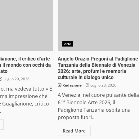
Arte
ianone, il critico d’arte
Angelo Orazio Pregoni al Padiglione
 il mondo con occhi da
Tanzania della Biennale di Venezia
nato
2026: arte, profumi e memoria
culturale in dialogo unico
Luglio 29, 2026
Redazione
Luglio 28, 2026
o, ma vedeva tutto.» È
A Venezia, nel cuore pulsante della
rima impressione che
61ª Biennale Arte 2026, il
e Guaglianone, critico
Padiglione Tanzania ospita una
.
proposta fuori...
Read More