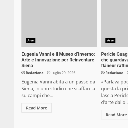
Arte
Arte
Eugenia Vanni e il Museo d’Inverno:
Pericle Guagl
Arte e Innovazione per Reinventare
che guardava
Siena
flâneur raffi
Redazione
Luglio 29, 2026
Redazione
Eugenia Vanni abita a un passo da
«Parlava poc
Siena, in uno studio che si affaccia
questa la p
su campi che...
lascia Pericl
d’arte dallo..
Read More
Read More